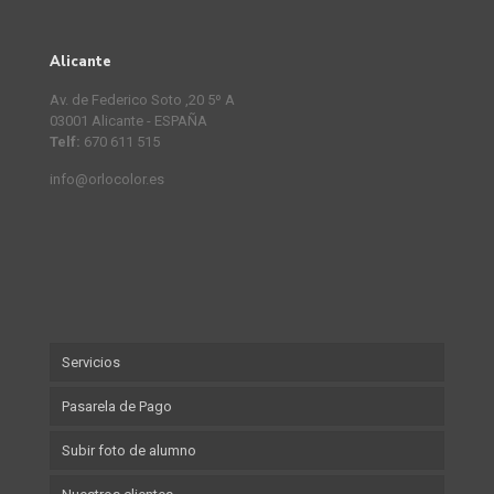
Alicante
Av. de Federico Soto ,20 5º A
03001 Alicante - ESPAÑA
Telf:
670 611 515
info@orlocolor.es
Servicios
Pasarela de Pago
Subir foto de alumno