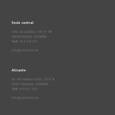
Sede central
Ctra. de Canillas, 136 Of. 9B
28043 Madrid - ESPAÑA
Telf:
914 134 147
info@orlocolor.es
Alicante
Av. de Federico Soto ,20 5º A
03001 Alicante - ESPAÑA
Telf:
670 611 515
info@orlocolor.es