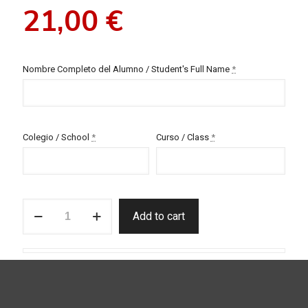
21,00
€
Nombre Completo del Alumno / Student's Full Name
*
Colegio / School
*
Curso / Class
*
Lote
Add to cart
fotos
9
quantity