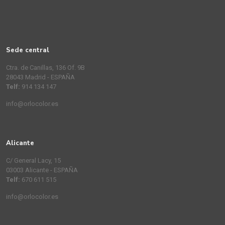
Sede central
Ctra. de Canillas, 136 Of. 9B
28043 Madrid - ESPAÑA
Telf:
914 134 147
info@orlocolor.es
Alicante
C/ General Lacy, 15
03003 Alicante - ESPAÑA
Telf:
670 611 515
info@orlocolor.es