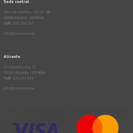
Sede central
Ctra. de Canillas, 136 Of. 9B
28043 Madrid - ESPAÑA
Telf:
914 134 147
info@orlocolor.es
Alicante
C/ General Lacy, 15
03003 Alicante - ESPAÑA
Telf:
670 611 515
info@orlocolor.es